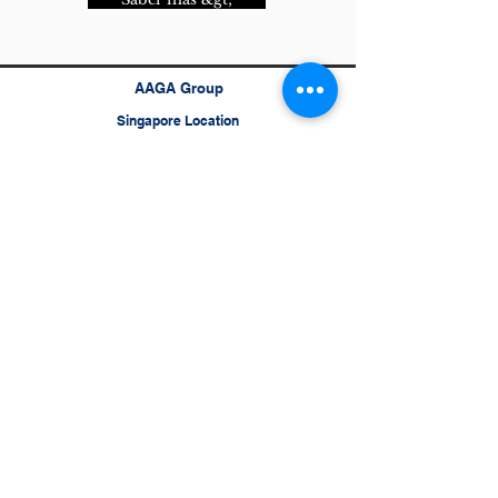
AAGA Group
Singapore Location
Asia Africa Global Alliance Pte Ltd
68 Circular Road, #02-01
Singapore 049422
India Location
AAGA Commercial Services Pvt Ltd
5th Floor, Spectrum Tower
Chicholi Bunder Road
Rajan Pada, Mindspace, Malad West
Mumbai 400064,
India