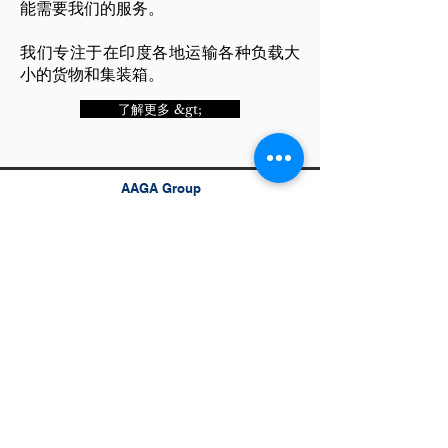
能需要我们的服务。
我们专注于在印度各地运输各种负载大
小的货物和集装箱。
了解更多 &gt;
AAGA Group
Singapore Location
Asia Africa Global Alliance Pte Ltd
68 Circular Road, #02-01
Singapore 049422
India Location
AAGA Commercial Services Pvt Ltd
5th Floor, Spectrum Tower
Chicholi Bunder Road
Rajan Pada, Mindspace, Malad West