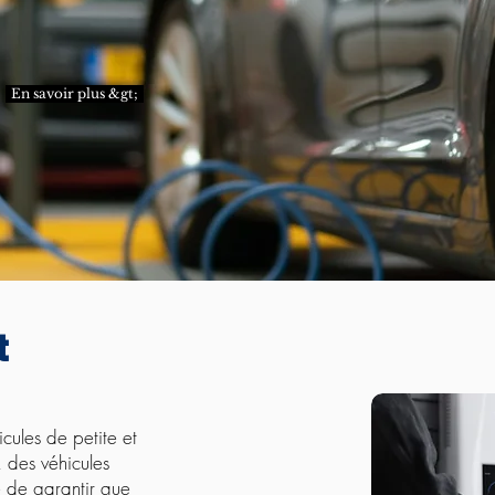
En savoir plus &gt;
t
icules de petite et
s, des véhicules
e de garantir que