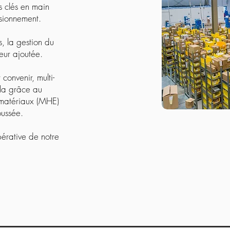
s clés en main
sionnement.
, la gestion du
eur ajoutée.
onvenir, multi-
ela grâce au
matériaux (MHE)
poussée.
pérative de notre