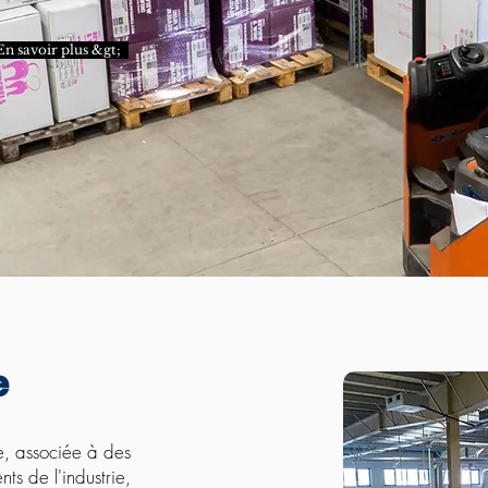
En savoir plus &gt;
ue
e, associée à des
ts de l'industrie,